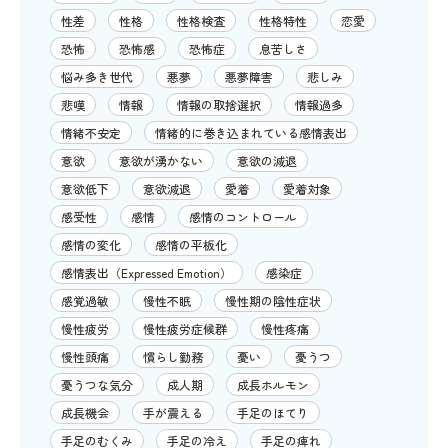
性差
性格
性格検査
性格特性
恋愛
恐怖
恐怖感
恐怖症
息苦しさ
悩み多き世代
悪夢
悪夢障害
悲しみ
悲嘆
情報
情報の取捨選択
情報過多
情緒不安定
情緒的に巻き込まれている感情表出
意欲
意欲が湧かない
意欲の減退
意欲低下
意欲減退
愛着
愛着対象
感受性
感情
感情のコントロール
感情の変化
感情の平板化
感情表出（Expressed Emotion）
感染症
感覚過敏
慢性不眠
慢性期の陰性症状
慢性疲労
慢性疲労症候群
慢性疼痛
慢性頭痛
慣らし勤務
憂い
憂うつ
憂うつな気分
成人期
成長ホルモン
成長機会
手が震える
手足のほてり
手足のむくみ
手足の冷え
手足の痺れ