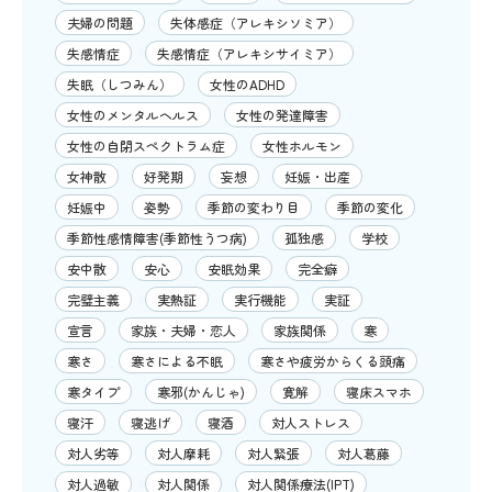
夫婦の問題
失体感症（アレキシソミア）
失感情症
失感情症（アレキシサイミア）
失眠（しつみん）
女性のADHD
女性のメンタルヘルス
女性の発達障害
女性の自閉スペクトラム症
女性ホルモン
女神散
好発期
妄想
妊娠・出産
妊娠中
姿勢
季節の変わり目
季節の変化
季節性感情障害(季節性うつ病)
孤独感
学校
安中散
安心
安眠効果
完全癖
完璧主義
実熱証
実行機能
実証
宣言
家族・夫婦・恋人
家族関係
寒
寒さ
寒さによる不眠
寒さや疲労からくる頭痛
寒タイプ
寒邪(かんじゃ)
寛解
寝床スマホ
寝汗
寝逃げ
寝酒
対人ストレス
対人劣等
対人摩耗
対人緊張
対人葛藤
対人過敏
対人関係
対人関係療法(IPT)