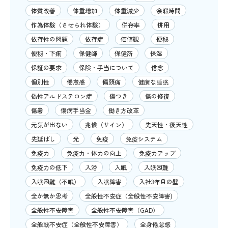
体質改善
体重増加
体重減少
余暇時間
作為体験（させられ体験）
併存率
併用
依存性の問題
依存症
価値観
便秘
便秘・下痢
保健師
保健所
保湿
保証の要求
保険・手当について
信念
個別性
倦怠感
偏頭痛
健康な睡眠
偽性アルドステロン症
傷つき
傷の修復
傷暑
傷病手当金
働き方改革
元気が出ない
兆候（サイン）
先天性・後天性
先延ばし
光
免疫
免疫システム
免疫力
免疫力・体力の向上
免疫力アップ
免疫力の低下
入浴
入眠
入眠困難
入眠困難（不眠）
入眠障害
入社3年目の壁
全か無か思考
全般性不安症（全般性不安障害)
全般性不安障害
全般性不安障害（GAD）
全般戦不安症（全般性不安障害）
全身倦怠感