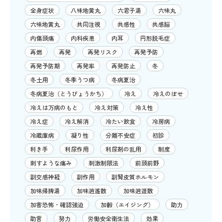
全身症状
八味地黄丸
六君子湯
六味丸
六味地黄丸
共同注視
共感性
共感脳
内傷頭痛
内科疾患
内耳
円形脱毛症
再燃
再発
再発リスク
再発予防
再発予防期
再発率
再発防止
冬
冬土用
冬季うつ病
冬病夏治
冬病夏治（とうびょうかち）
冷え
冷えのぼせ
冷えは万病のもと
冷え対策
冷え性
冷え症
冷え解消
冷たい飲食
冷房病
冷蔵庫病
凝り性
分離不安症
初診
利き手
利尿作用
利尿剤の乱用
制度
刺すような痛み
刺激制限法
前頭前野
副交感神経
副作用
副腎皮質ホルモン
加味帰脾湯
加味逍遙散
加味逍遥散
加害恐怖・確認強迫
加齢（エイジング）
助力
助言
努力
労働安全衛生法
効果