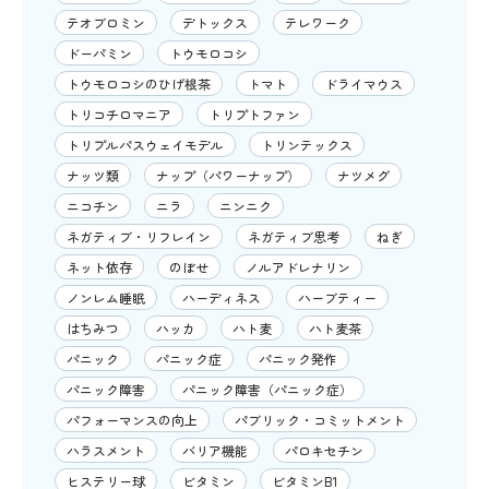
テオブロミン
デトックス
テレワーク
ドーパミン
トウモロコシ
トウモロコシのひげ根茶
トマト
ドライマウス
トリコチロマニア
トリプトファン
トリプルパスウェイモデル
トリンテックス
ナッツ類
ナップ（パワーナップ）
ナツメグ
ニコチン
ニラ
ニンニク
ネガティブ・リフレイン
ネガティブ思考
ねぎ
ネット依存
のぼせ
ノルアドレナリン
ノンレム睡眠
ハーディネス
ハーブティー
はちみつ
ハッカ
ハト麦
ハト麦茶
パニック
パニック症
パニック発作
パニック障害
パニック障害（パニック症）
パフォーマンスの向上
パブリック・コミットメント
ハラスメント
バリア機能
パロキセチン
ヒステリー球
ビタミン
ビタミンB1