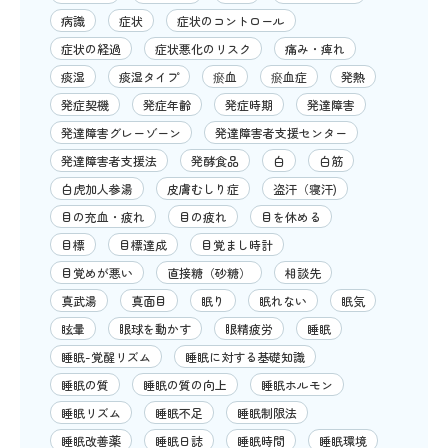
病識
症状
症状のコントロール
症状の経過
症状悪化のリスク
痛み・痺れ
痰湿
痰湿タイプ
瘀血
瘀血症
発熱
発症契機
発症年齢
発症時期
発達障害
発達障害グレーゾーン
発達障害者支援センター
発達障害者支援法
発酵食品
白
白筋
白虎加人参湯
皮膚むしり症
盗汗（寝汗)
目の充血・疲れ
目の疲れ
目を休める
目標
目標達成
目覚まし時計
目覚めが悪い
直接糖（砂糖）
相談先
真武湯
真面目
眠り
眠れない
眠気
眩暈
眼球を動かす
眼精疲労
睡眠
睡眠-覚醒リズム
睡眠に対する基礎知識
睡眠の質
睡眠の質の向上
睡眠ホルモン
睡眠リズム
睡眠不足
睡眠制限法
睡眠改善薬
睡眠日誌
睡眠時間
睡眠環境