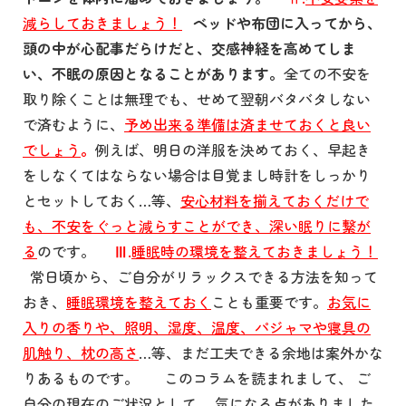
減らしておきましょう！
ベッドや布団に入ってから、
頭の中が心配事だらけだと、交感神経を高めてしま
い、不眠の原因となることがあります。
全ての不安を
取り除くことは無理でも、せめて翌朝バタバタしない
で済むように、
予め出来る準備は済ませておくと良い
でしょう
。
例えば、明日の洋服を決めておく、早起き
をしなくてはならない場合は目覚まし時計をしっかり
とセットしておく…等、
安心材料を揃えておくだけで
も、不安をぐっと減らすことができ、深い眠りに繋が
る
のです。
Ⅲ.
睡眠時の環境を整えておきましょう！
常日頃から、ご自分がリラックスできる方法を知って
おき、
睡眠環境を整えておく
ことも重要です。
お気に
入りの香りや、照明、湿度、温度、パジャマや寝具の
肌触り、枕の高さ
…等、まだ工夫できる余地は案外かな
りあるものです。 このコラムを読まれまして、 ご
自分の現在のご状況として、 気になる点がありました