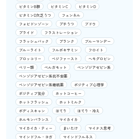
ビタミンB群
ビタミンC
ビタミンD
ビタミンD欠乏うつ
フェンネル
フォビドンゾーン
プチうつ
ブドウ
プライド
フラストレーション
フラッシュバック
プランク
ブルーマンデー
ブルーライト
フルボキサミン
フロイト
ブロッコリー
ベジファースト
ヘモグロビン
ベリー類
ベルガモット
ベンゾジアゼピン系
ベンゾジアゼピン系抗不安薬
ベンゾジアゼピン系睡眠薬
ポジティブ心理学
ポジティブ気分
ホットコーヒー
ホットフラッシュ
ホットミルク
ボディスキャン
ほてり
ほてり・冷え
ホルモンバランス
マイカイカ
マイカイカ・ティー
まいたけ
マイナス思考
マインドフル・ヨガ
マインドフルネス