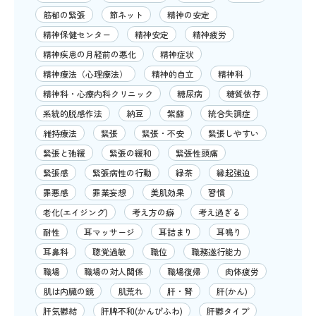
筋郁の緊張
節ネット
精神の安定
精神保健センター
精神安定
精神疲労
精神疾患の月経前の悪化
精神症状
精神療法（心理療法）
精神的自立
精神科
精神科・心療内科クリニック
糖尿病
糖質依存
系統的脱感作法
納豆
紫蘇
統合失調症
維持療法
緊張
緊張・不安
緊張しやすい
緊張と弛緩
緊張の緩和
緊張性頭痛
緊張感
緊張病性の行動
緑茶
縁起強迫
罪悪感
罪業妄想
美肌効果
習慣
老化(エイジング)
考え方の癖
考え過ぎる
耐性
耳マッサージ
耳詰まり
耳鳴り
耳鼻科
聴覚過敏
職位
職務遂行能力
職場
職場の対人関係
職場復帰
肉体疲労
肌は内臓の鏡
肌荒れ
肝・腎
肝(かん)
肝気鬱結
肝脾不和(かんぴふわ)
肝鬱タイプ