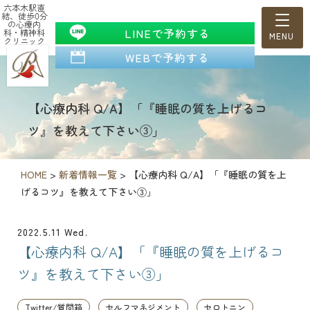
六本木駅直
結、徒歩0分
の心療内
LINEで予約する
科・精神科
クリニック
WEBで予約する
【心療内科 Q/A】「『睡眠の質を上げるコ
ツ』を教えて下さい③」
HOME
>
新着情報一覧
>
【心療内科 Q/A】「『睡眠の質を上
げるコツ』を教えて下さい③」
2022.5.11 Wed.
【心療内科 Q/A】「『睡眠の質を上げるコ
ツ』を教えて下さい③」
Twitter/質問箱
セルフマネジメント
セロトニン