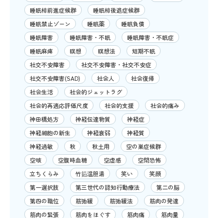
睡眠相前進症候群
睡眠相後退症候群
睡眠禁止ゾーン
睡眠薬
睡眠負債
睡眠障害
睡眠障害・不眠
睡眠障害・不眠症
睡眠麻痺
瞑想
瞑想法
短期不眠
社交不安障害
社交不安障害・社交不安症
社交不安障害(SAD)
社会人
社会復帰
社会生活
社会的ジェットラグ
社会的再適応評価尺度
社会的支援
社会的痛み
神田橋処方
神経伝達物質
神経症
神経細胞の新生
神経衰弱
神経質
神経過敏
秋
秋土用
空の巣症候群
空咳
空腹時血糖
空虚感
空間恐怖
立ちくらみ
竹筎温胆湯
笑い
笑顔
第一選択肢
第三世代の認知行動療法
第二の脳
第四の職位
筋弛緩
筋弛緩法
筋肉の発達
筋肉の緊張
筋肉をほぐす
筋肉痛
筋肉量