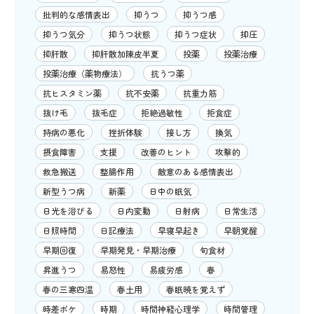
批判的な感情表出
抑うつ
抑うつ感
抑うつ気分
抑うつ状態
抑うつ症状
抑圧
抑肝散
抑肝散加陳皮半夏
投薬
投薬治療
投薬治療（薬物療法）
抗うつ薬
抗ヒスタミン薬
抗不安薬
抗重力筋
抜け毛
抜毛症
拒絶過敏性
拒食症
持病の悪化
挫折体験
接し方
換気
摂食障害
支援
改善のヒント
攻撃的
救急搬送
整腸作用
敵意のある感情表出
新型うつ病
新薬
日中の眠気
日光を浴びる
日内変動
日射病
日常生活
日照時間
日記療法
早寝早起き
早朝覚醒
早期回復
早期発見・早期治療
旬食材
昇進うつ
易怒性
易疲労感
春
春の三寒四温
春土用
春眠暁を覚えず
時差ボケ
時期
時間神経心理学
時間管理