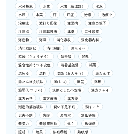
水分摂取
水毒
水毒（痰湿証）
水泳
水滞
水菜
汗
汗症
治療
治療中
治療法
波打ち回復
注夏病
注意力低下
注意点
注意転換法
津虚
活性酸素
海産物
海藻
消化吸収
消化器内科
消化器症状
消化機能
涙もろい
涼燥（りょうそう）
深呼吸
混乱
混合性抑うつ不安症
清暑益気湯
減薬
温める
温性
温燥（おんそう）
湯たんぽ
湯たんぽ安眠法
湿(しつ)
湿気
湿邪
湿邪(しつじゃ)
漠然とした不安感
漢方チャイ
漢方医学
漢方療法
漢方薬
漸進的筋弛緩法
潤い不足不眠
潤すこと
災害不調
炎症
炭酸水
無価値感
無気力
無酸素運動
焦り
焦燥感
照明
熄風
熟眠困難
熟眠感