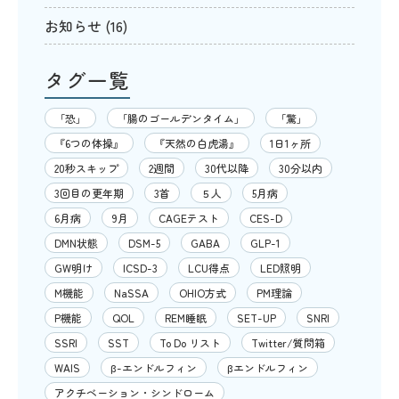
お知らせ
(16)
タグ一覧
「恐」
「腸のゴールデンタイム」
「驚」
『6つの体操』
『天然の白虎湯』
1日1ヶ所
20秒スキップ
2週間
30代以降
30分以内
3回目の更年期
3首
５人
5月病
6月病
9月
CAGEテスト
CES-D
DMN状態
DSM-5
GABA
GLP-1
GW明け
ICSD-3
LCU得点
LED照明
M機能
NaSSA
OHIO方式
PM理論
P機能
QOL
REM睡眠
SET-UP
SNRI
SSRI
SST
To Do リスト
Twitter/質問箱
WAIS
β-エンドルフィン
βエンドルフィン
アクチベーション・シンドローム