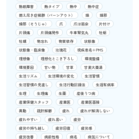
熟眠障害
熱タイプ
熱中
熱中症
燃え尽き症候群（バーンアウト）
燥
燥邪
燥邪（そうじゃ）
爪
爪は筋余
片付け
片頭痛
片頭痛発作
牛車腎気丸
牡蛎
牡蠣
物忘れ
物質依存
状態像
状態像・臨床像
玫瑰花
現疾患名＋PMS
理想像
理想化とこき下ろし
環境整備
環境要因
甘い物
甘草
甘麦大棗湯
生活リズム
生活環境の変化
生活習慣
生活習慣の見直し
生活行動記録法
生涯有病率
生理
生理痛
生薬
産後うつ病
産業保健スタッフ
産業医
産業医面接
異動
疏肝解鬱
疲れ
疲れが解消しない
疲れやすい
疲れ易い
疲労
疲労の持ち越し
疲労回復
疲労感
疲労改善
病前性格
病名
病気について