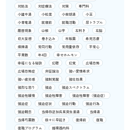
対処法
対症療法
対策
専門科
小建中湯
小松菜
小柴胡湯
小豆
小青竜湯
就寝前
就職活動
尿トラブル
履歴現象
山椒
山芋
左利き
左脳
巨大妄想
巻き込み
市販薬
希死念慮
帰脾湯
常同行動
常用量依存
平常心
平胃散
年4回
幸せホルモン
幸福になる秘訣
幻聴
幻覚
広場恐怖
広場恐怖症
弁証論治
強い愛情希求
強い疲労感
強制覚醒
強壮効果
強烈な怒り
強迫
強迫スペクトラム
強迫性緩慢
強迫性障害
強迫性障害（強迫症）
強迫症
強迫症状
強迫行動
強迫行為
強迫観念
当帰四逆加呉茱萸生姜湯
当帰湯
当帰芍薬散
徐々に早起き
復帰前
復職
復職プログラム
循環器内科