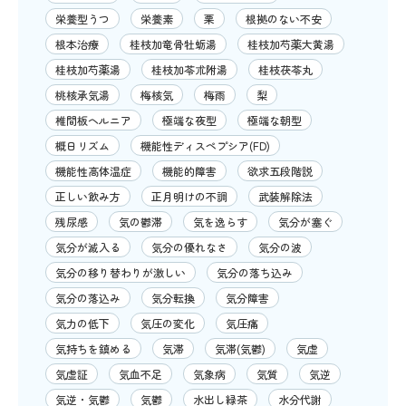
栄養型うつ
栄養素
栗
根拠のない不安
根本治療
桂枝加竜骨牡蛎湯
桂枝加芍薬大黄湯
桂枝加芍薬湯
桂枝加苓朮附湯
桂枝茯苓丸
桃核承気湯
梅核気
梅雨
梨
椎間板ヘルニア
極端な夜型
極端な朝型
概日リズム
機能性ディスペプシア(FD)
機能性高体温症
機能的障害
欲求五段階説
正しい飲み方
正月明けの不調
武装解除法
残尿感
気の鬱滞
気を逸らす
気分が塞ぐ
気分が滅入る
気分の優れなさ
気分の波
気分の移り替わりが激しい
気分の落ち込み
気分の落込み
気分転換
気分障害
気力の低下
気圧の変化
気圧痛
気持ちを鎮める
気滞
気滞(気鬱)
気虚
気虚証
気血不足
気象病
気質
気逆
気逆・気鬱
気鬱
水出し緑茶
水分代謝