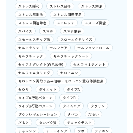
ストレス緩和
ストレス耐性
ストレス解消
ストレス解消法
ストレス関連疾患
ストレス関連障害
ストレッチ
スヌーズ機能
スパイス
スマホ
スマホ依存
スモールステップ法
スローエクササイズ
セルトラリン
セルフケア
セルフコントロール
セルフチェック
セルフチェックシート
セルフネグレクト(自己放任)
セルフマネジメント
セルフモニタリング
セロトニン
セロトニン再取り込み阻害・セロトニン受容体調整剤
セロリ
ダイエット
タイプA
タイプA行動パターン
タイプB
タイプB行動パターン
タイムログ
タウリン
ダウンレギュレーション
タバコ
だるい
だるさ
タンパク質
チェックテスト
チャレンジ
チューイング
ツボ
テアニン