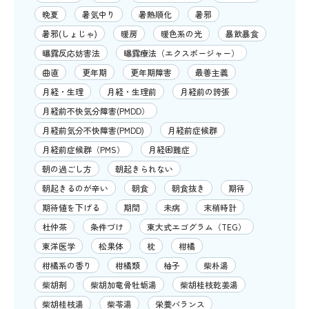
晩夏
暑気中り
暑熱順化
暑邪
暑邪(しょじゃ)
暖房
暖色系の光
暴飲暴食
曝露反応妨害法
曝露療法（エクスポージャー）
曲直
更年期
更年期障害
最善主義
月経・生理
月経・生理前
月経前の誇張
月経前不快気分障害(PMDD）
月経前気分不快障害(PMDD)
月経前症候群
月経前症候群（PMS）
月経困難症
朝の過ごし方
朝起きられない
朝起きるのが辛い
朝食
朝食抜き
期待
期待値を下げる
期間
未病
末梢時計
杜仲茶
条件づけ
東大式エゴグラム（TEG）
東洋医学
松果体
枕
柑橘
柑橘系の香り
柑橘類
柚子
柴朴湯
柴胡剤
柴胡加竜骨牡蛎湯
柴胡桂枝乾姜湯
柴胡桂枝湯
柴苓湯
栄養バランス