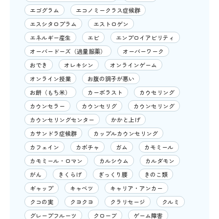
エゴグラム
エコノミークラス症候群
エスシタロプラム
エストロゲン
エネルギー産生
エビ
エンプロイアビリティ
オーバードーズ（過量服薬）
オーバーワーク
おでき
オレキシン
オンラインゲーム
オンライン授業
お腹の調子が悪い
お餅（もち米）
カーボラスト
カウセリング
カウンセラー
カウンセリグ
カウンセリング
カウンセリングセンター
かかと上げ
カサンドラ症候群
カップルカウンセリング
カフェイン
カボチャ
ガム
カモミール
カモミール・ロマン
カルシウム
カルダモン
がん
きくらげ
ぎっくり腰
きのこ類
ギャップ
キャベツ
キャリア・アンカー
クコの実
クヨクヨ
クラリセージ
クルミ
グレープフルーツ
クローブ
ゲーム障害