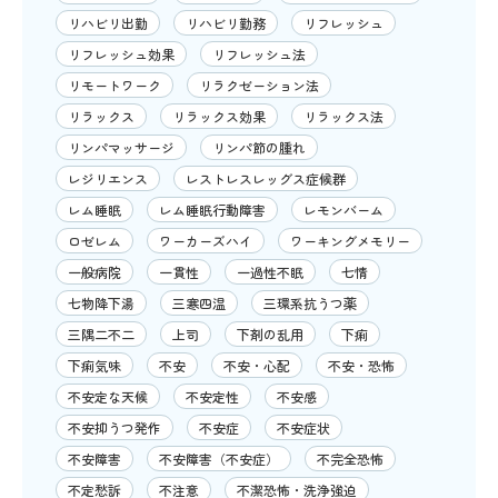
リハビリ出勤
リハビリ勤務
リフレッシュ
リフレッシュ効果
リフレッシュ法
リモートワーク
リラクゼーション法
リラックス
リラックス効果
リラックス法
リンパマッサージ
リンパ節の腫れ
レジリエンス
レストレスレッグス症候群
レム睡眠
レム睡眠行動障害
レモンバーム
ロゼレム
ワーカーズハイ
ワーキングメモリー
一般病院
一貫性
一過性不眠
七情
七物降下湯
三寒四温
三環系抗うつ薬
三隅二不二
上司
下剤の乱用
下痢
下痢気味
不安
不安・心配
不安・恐怖
不安定な天候
不安定性
不安感
不安抑うつ発作
不安症
不安症状
不安障害
不安障害（不安症）
不完全恐怖
不定愁訴
不注意
不潔恐怖・洗浄強迫