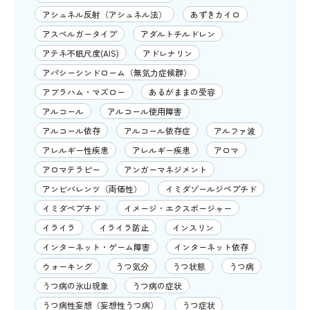
アシュネル反射（アシュネル法）
あずきカイロ
アスペルガータイプ
アダルトチルドレン
アテネ不眠尺度(AIS)
アドレナリン
アパシーシンドローム（無気力症候群）
アブラハム・マズロー
あるがままの受容
アルコール
アルコール使用障害
アルコール依存
アルコール依存症
アルファ波
アレルギー性疾患
アレルギー疾患
アロマ
アロマテラピー
アンガーマネジメント
アンビバレンツ（両価性）
イミダゾールジペプチド
イミダペプチド
イメージ・エクスポージャー
イライラ
イライラ防止
インスリン
インターネット・ゲーム障害
インターネット依存
ウォーキング
うつ気分
うつ状態
うつ病
うつ病の氷山現象
うつ病の症状
うつ病性妄想（妄想性うつ病）
うつ症状