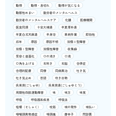
動悸
動悸・息切れ
動悸が気になる
動揺性めまい
勤労者のメンタルヘルス
勤労者のメンタルヘルスケア
化膿
医療機関
医食同源
十全大補湯
半夏厚朴湯
半夏白朮天麻湯
半身浴
単純作業
即効性
厄年
原因
原因不明
双極Ⅱ型障害
双極Ⅰ型障害
双極性障害
収集癖
受容と直面化
口の渇き
口渇
口角を上げる
右利き
右脳
合併症
合理的配慮
同僚
同病異治
吐き気
吐き気止め
否認
吹き出物
呉茱萸(ごしゅゆ)
呉茱萸湯(ごしゅゆとう)
周期性四肢運動障害
味
味方
味覚
呼吸
呼吸器系疾患
呼吸法
咀嚼（そしゃく）
咬筋
咳の発作
咳払い
咽喉頭異物感症
咽頭痛
唐辛子
問診票