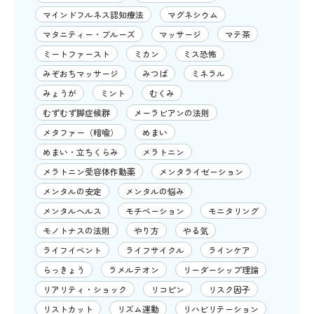
マインドフルネス認知療法
マグネシウム
マタニティー・ブルーズ
マッサージ
マテ茶
ミートファースト
ミカン
ミス恐怖
みぞおちマッサージ
みつば
ミネラル
みょうが
ミント
むくみ
むずむず脚症候群
メーラビアンの法則
メタファー（暗喩）
めまい
めまい・立ちくらみ
メラトニン
メラトニン受容体作動薬
メンタライゼーション
メンタルの安定
メンタルの悩み
メンタルヘルス
モチベーション
モニタリング
モノトナスの法則
やり方
やる気
ライフイベント
ライフサイクル
ラインケア
らっきょう
ラメルテオン
リーダーシップ理論
リアリティ・ショック
リコピン
リスク因子
リストカット
リズム運動
リハビリテーション