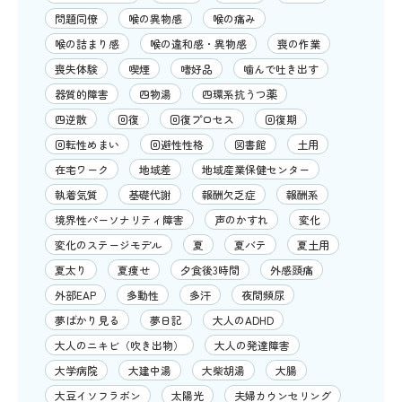
問題同僚
喉の異物感
喉の痛み
喉の詰まり感
喉の違和感・異物感
喪の作業
喪失体験
喫煙
嗜好品
噛んで吐き出す
器質的障害
四物湯
四環系抗うつ薬
四逆散
回復
回復プロセス
回復期
回転性めまい
回避性性格
図書館
土用
在宅ワーク
地域差
地域産業保健センター
執着気質
基礎代謝
報酬欠乏症
報酬系
境界性パーソナリティ障害
声のかすれ
変化
変化のステージモデル
夏
夏バテ
夏土用
夏太り
夏痩せ
夕食後3時間
外感頭痛
外部EAP
多動性
多汗
夜間頻尿
夢ばかり見る
夢日記
大人のADHD
大人のニキビ（吹き出物）
大人の発達障害
大学病院
大建中湯
大柴胡湯
大腸
大豆イソフラボン
太陽光
夫婦カウンセリング