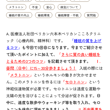
メラトニン
不安
安心
病気について
睡眠の質の向上
睡眠環境
睡眠障害・不眠
質問箱
A. 医療法人社団ペリカン六本木ペリカンこころクリニ
ック（心療内科、精神科）です。
「
睡眠の質を上げ
るコツ
」
も今回で3回目になります。今までご紹介させ
て頂いたポイントに加えて、
「
さらに質の良い睡眠を
とるための3つのコツ
」
を記載させて頂きます。
Ⅰ.
昼間（日中）に15～30分歩きましょう！
入眠の際には
「
メラトニン
」
というホルモンの働きが欠かせませ
ん。このメラトニンを作るには
「
セロトニン
」
という
神経伝達物質が必要です。セロトニンは適度な運動や
太陽の光を浴びることによって分泌が促されます。
日
中に、適度な散歩やウォーキング等を取り入れ、セロ
トニンを体内に溜めておきましょう。
Ⅱ.
不安要素を