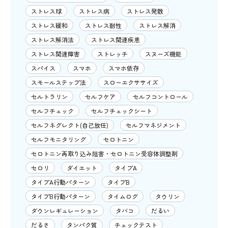
ストレス球
ストレス病
ストレス発散
ストレス緩和
ストレス耐性
ストレス解消
ストレス解消法
ストレス関連疾患
ストレス関連障害
ストレッチ
スヌーズ機能
スパイス
スマホ
スマホ依存
スモールステップ法
スローエクササイズ
セルトラリン
セルフケア
セルフコントロール
セルフチェック
セルフチェックシート
セルフネグレクト(自己放任)
セルフマネジメント
セルフモニタリング
セロトニン
セロトニン再取り込み阻害・セロトニン受容体調整剤
セロリ
ダイエット
タイプA
タイプA行動パターン
タイプB
タイプB行動パターン
タイムログ
タウリン
ダウンレギュレーション
タバコ
だるい
だるさ
タンパク質
チェックテスト