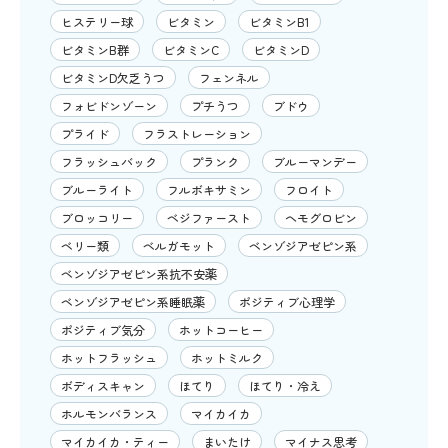
ヒステリー球
ビタミン
ビタミンB1
ビタミンB群
ビタミンC
ビタミンD
ビタミンD欠乏うつ
フェンネル
フォビドンゾーン
プチうつ
ブドウ
プライド
フラストレーション
フラッシュバック
プランク
ブルーマンデー
ブルーライト
フルボキサミン
フロイト
ブロッコリー
ベジファースト
ヘモグロビン
ベリー類
ベルガモット
ベンゾジアゼピン系
ベンゾジアゼピン系抗不安薬
ベンゾジアゼピン系睡眠薬
ポジティブ心理学
ポジティブ気分
ホットコーヒー
ホットフラッシュ
ホットミルク
ボディスキャン
ほてり
ほてり・冷え
ホルモンバランス
マイカイカ
マイカイカ・ティー
まいたけ
マイナス思考