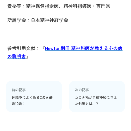
資格等：精神保健指定医、精神科指導医・専門医
所属学会：日本精神神経学会
参考引用文献：『
Newton別冊 精神科医が教える心の病
の説明書
』
前の記事
次の記事
休職中によくあるQ＆A 厳
コロナ禍が自律神経に与え
選10選！
た影響とは…？