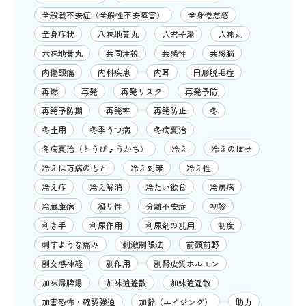
全般戦不安症（全般性不安障害）
全身倦怠感
全身症状
八味地黄丸
六君子湯
六味丸
六味地黄丸
共同注視
共感性
共感脳
内傷頭痛
内科疾患
内耳
円形脱毛症
再燃
再発
再発リスク
再発予防
再発予防期
再発率
再発防止
冬
冬土用
冬季うつ病
冬病夏治
冬病夏治（とうびょうかち）
冷え
冷えのぼせ
冷えは万病のもと
冷え対策
冷え性
冷え症
冷え解消
冷たい飲食
冷房病
冷蔵庫病
凝り性
分離不安症
初診
利き手
利尿作用
利尿剤の乱用
制度
刺すような痛み
刺激制限法
前頭前野
副交感神経
副作用
副腎皮質ホルモン
加味帰脾湯
加味逍遙散
加味逍遥散
加害恐怖・確認強迫
加齢（エイジング）
助力