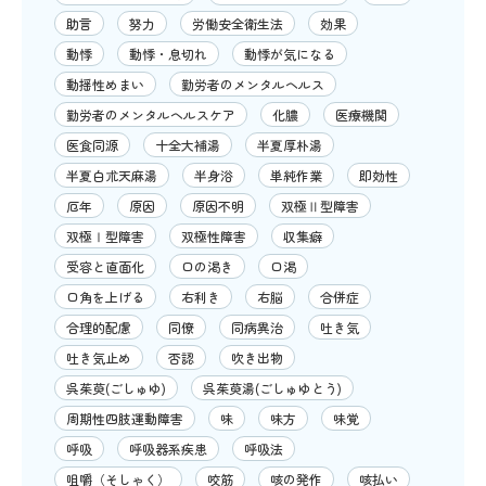
助言
努力
労働安全衛生法
効果
動悸
動悸・息切れ
動悸が気になる
動揺性めまい
勤労者のメンタルヘルス
勤労者のメンタルヘルスケア
化膿
医療機関
医食同源
十全大補湯
半夏厚朴湯
半夏白朮天麻湯
半身浴
単純作業
即効性
厄年
原因
原因不明
双極Ⅱ型障害
双極Ⅰ型障害
双極性障害
収集癖
受容と直面化
口の渇き
口渇
口角を上げる
右利き
右脳
合併症
合理的配慮
同僚
同病異治
吐き気
吐き気止め
否認
吹き出物
呉茱萸(ごしゅゆ)
呉茱萸湯(ごしゅゆとう)
周期性四肢運動障害
味
味方
味覚
呼吸
呼吸器系疾患
呼吸法
咀嚼（そしゃく）
咬筋
咳の発作
咳払い