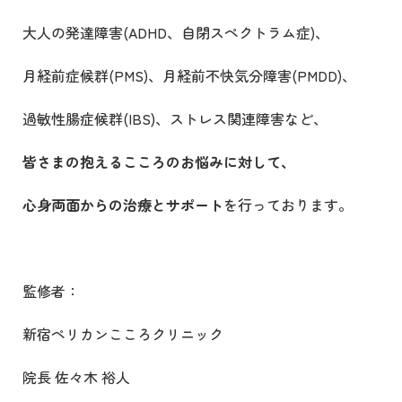
大人の発達障害
(ADHD
、自閉スペクトラム症
)
、
月経前症候群
(PMS)
、月経前不快気分障害
(PMDD)
、
過敏性腸症候群
(IBS)
、ストレス関連障害など、
皆さまの抱えるこころのお悩みに対して、
心身両面からの治療とサポート
を行っております。
監修者：
新宿ペリカンこころクリニック
院長 佐々木 裕人