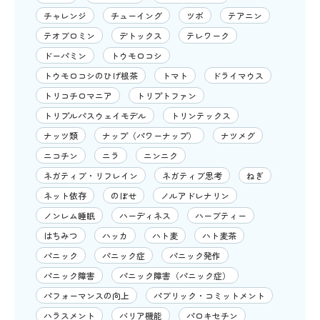
チャレンジ
チューイング
ツボ
テアニン
テオブロミン
デトックス
テレワーク
ドーパミン
トウモロコシ
トウモロコシのひげ根茶
トマト
ドライマウス
トリコチロマニア
トリプトファン
トリプルパスウェイモデル
トリンテックス
ナッツ類
ナップ（パワーナップ）
ナツメグ
ニコチン
ニラ
ニンニク
ネガティブ・リフレイン
ネガティブ思考
ねぎ
ネット依存
のぼせ
ノルアドレナリン
ノンレム睡眠
ハーディネス
ハーブティー
はちみつ
ハッカ
ハト麦
ハト麦茶
パニック
パニック症
パニック発作
パニック障害
パニック障害（パニック症）
パフォーマンスの向上
パブリック・コミットメント
ハラスメント
バリア機能
パロキセチン