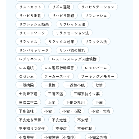
リストカット
リズム運動
リハビリテーション
リハビリ出勤
リハビリ勤務
リフレッシュ
リフレッシュ効果
リフレッシュ法
リモートワーク
リラクゼーション法
リラックス
リラックス効果
リラックス法
リンパマッサージ
リンパ節の腫れ
レジリエンス
レストレスレッグス症候群
レム睡眠
レム睡眠行動障害
レモンバーム
ロゼレム
ワーカーズハイ
ワーキングメモリー
一般病院
一貫性
一過性不眠
七情
七物降下湯
三寒四温
三環系抗うつ薬
三隅二不二
上司
下剤の乱用
下痢
下痢気味
不安
不安・心配
不安・恐怖
不安定な天候
不安定性
不安感
不安抑うつ発作
不安症
不安症状
不安障害
不安障害（不安症）
不完全恐怖