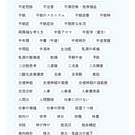
不定愁訴
不注意
不潔恐怖・洗浄強迫
不眠
不眠のメカニズム
不眠改善
不眠時
不眠症
不眠症状
不規則な生活
両極端な考え方
中医アロマ
中医学（漢方）
中年期
中庸（中道）
中枢時計
中途覚醒
中間証
中高年
主治医
乳房の疼痛
乳房の膨満感
乾燥
予期不安
予防
二分割思考
二度寝
二朮湯
二次障害
二酸化炭素濃度
五感
五苓散
亜鉛
交感神経
交感神経の緊張
交感神経の過緊張
交流分析
人事
人参湯
人参養栄湯
人間力
人間関係
仕事に行けない
仕事の価値
仕事の評価
仮面うつ病
仰向け
休学
休日
休職
休養
会話
伸び伸び
低気圧
低血糖症
体内時計
体力
体力・免疫力の低下