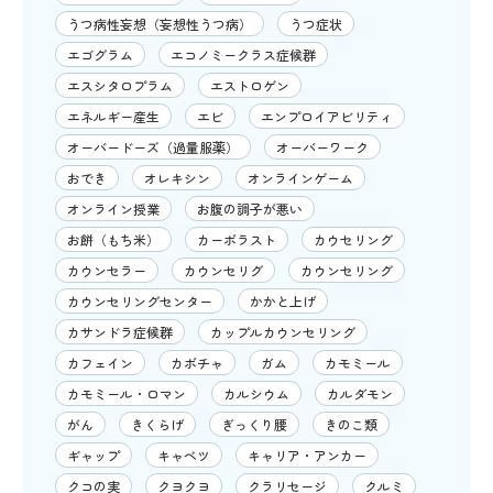
うつ病性妄想（妄想性うつ病）
うつ症状
エゴグラム
エコノミークラス症候群
エスシタロプラム
エストロゲン
エネルギー産生
エビ
エンプロイアビリティ
オーバードーズ（過量服薬）
オーバーワーク
おでき
オレキシン
オンラインゲーム
オンライン授業
お腹の調子が悪い
お餅（もち米）
カーボラスト
カウセリング
カウンセラー
カウンセリグ
カウンセリング
カウンセリングセンター
かかと上げ
カサンドラ症候群
カップルカウンセリング
カフェイン
カボチャ
ガム
カモミール
カモミール・ロマン
カルシウム
カルダモン
がん
きくらげ
ぎっくり腰
きのこ類
ギャップ
キャベツ
キャリア・アンカー
クコの実
クヨクヨ
クラリセージ
クルミ