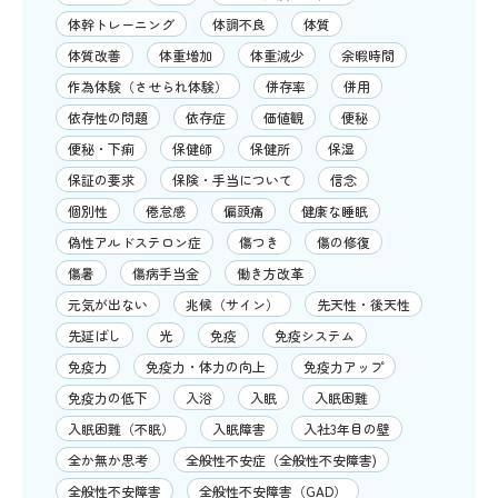
体幹トレーニング
体調不良
体質
体質改善
体重増加
体重減少
余暇時間
作為体験（させられ体験）
併存率
併用
依存性の問題
依存症
価値観
便秘
便秘・下痢
保健師
保健所
保湿
保証の要求
保険・手当について
信念
個別性
倦怠感
偏頭痛
健康な睡眠
偽性アルドステロン症
傷つき
傷の修復
傷暑
傷病手当金
働き方改革
元気が出ない
兆候（サイン）
先天性・後天性
先延ばし
光
免疫
免疫システム
免疫力
免疫力・体力の向上
免疫力アップ
免疫力の低下
入浴
入眠
入眠困難
入眠困難（不眠）
入眠障害
入社3年目の壁
全か無か思考
全般性不安症（全般性不安障害)
全般性不安障害
全般性不安障害（GAD）