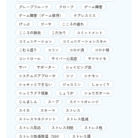
グレープフルーツ
クローブ
ゲーム障害
ゲーム障害（ゲーム依存）
ケアレスミス
げっぷ
ゴーヤ
こころの疲れ
こころの肺炎
こだわり
コミットメント
コミュニケーション
コミュニケーションスキル
こむら返り
コリン
コロナ渦
コロナ禍
コントロール
サイバー心気症
サツマイモ
サバ
サポーター
シェイピング法
システムズアプローチ
シソ
シナモン
シャキッとできない
ジャスミン
しゃっくり
シュミラクラ現象
しょうが
ショウガオール
じんましん
スープ
スイートオレンジ
スイカ
スキーマ
ストレス
ストレスマネジメント
ストレス低減
ストレス反応
ストレス対処
ストレス性
ストレス性高体温（SIH）
ストレス源