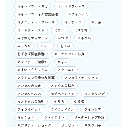
マインドフル・ヨガ
マインドフルネス
マインドフルネス認知療法
マグネシウム
マタニティー・ブルーズ
マッサージ
マテ茶
ミートファースト
ミカン
ミス恐怖
みぞおちマッサージ
みつば
ミネラル
みょうが
ミント
むくみ
むずむず脚症候群
メーラビアンの法則
メタファー（暗喩）
めまい
めまい・立ちくらみ
メラトニン
メラトニン受容体作動薬
メンタライゼーション
メンタルの安定
メンタルの悩み
メンタルヘルス
モチベーション
モニタリング
モノトナスの法則
やり方
やる気
ライフイベント
ライフサイクル
ラインケア
らっきょう
ラメルテオン
リーダーシップ理論
リアリティ・ショック
リコピン
リスク因子