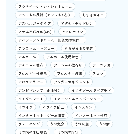
アクチベーション・シンドローム
アシュネル反射（アシュネル法）
あずきカイロ
アスペルガータイプ
アダルトチルドレン
アテネ不眠尺度(AIS)
アドレナリン
アパシーシンドローム（無気力症候群）
アブラハム・マズロー
あるがままの受容
アルコール
アルコール使用障害
アルコール依存
アルコール依存症
アルファ波
アレルギー性疾患
アレルギー疾患
アロマ
アロマテラピー
アンガーマネジメント
アンビバレンツ（両価性）
イミダゾールジペプチド
イミダペプチド
イメージ・エクスポージャー
イライラ
イライラ防止
インスリン
インターネット・ゲーム障害
インターネット依存
ウォーキング
うつ気分
うつ状態
うつ病
うつ病の氷山現象
うつ病の症状